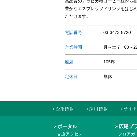
高品質のアラビカ種コーヒー豆から
豊かなエスプレッソドリンクをはじ
ただけます。
電話番号
03-3473-8720
営業時間
月～土 7：00～2
座席
105席
定休日
無休
＞ポータル
＞広尾プ
・交通アクセス
・フロアガ